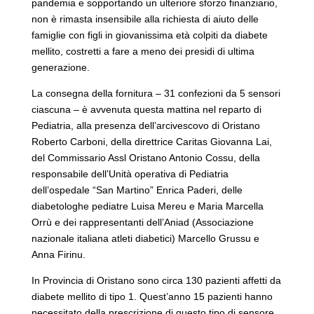
pandemia e sopportando un ulteriore sforzo finanziario,
non è rimasta insensibile alla richiesta di aiuto delle
famiglie con figli in giovanissima età colpiti da diabete
mellito, costretti a fare a meno dei presidi di ultima
generazione.
La consegna della fornitura – 31 confezioni da 5 sensori
ciascuna – è avvenuta questa mattina nel reparto di
Pediatria, alla presenza dell’arcivescovo di Oristano
Roberto Carboni, della direttrice Caritas Giovanna Lai,
del Commissario Assl Oristano Antonio Cossu, della
responsabile dell’Unità operativa di Pediatria
dell’ospedale “San Martino” Enrica Paderi, delle
diabetologhe pediatre Luisa Mereu e Maria Marcella
Orrù e dei rappresentanti dell’Aniad (Associazione
nazionale italiana atleti diabetici) Marcello Grussu e
Anna Firinu.
In Provincia di Oristano sono circa 130 pazienti affetti da
diabete mellito di tipo 1. Quest’anno 15 pazienti hanno
necessitato della prescrizione di questo tipo di sensore