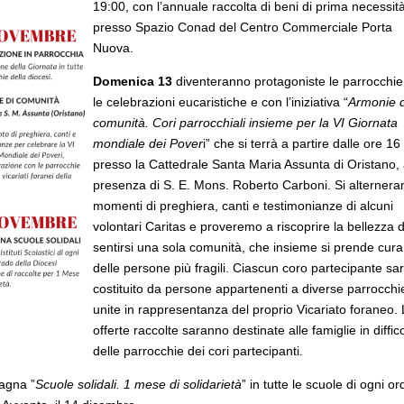
19:00, con l’annuale raccolta di beni di prima necessit
presso Spazio Conad del Centro Commerciale Porta
Nuova.
Domenica 13
diventeranno protagoniste le parrocchi
le celebrazioni eucaristiche e con l’iniziativa “
Armonie d
comunità. Cori parrocchiali insieme per la VI Giornata
mondiale dei Pover
i” che si terrà a partire dalle ore 16
presso la Cattedrale Santa Maria Assunta di Oristano, 
presenza di S. E. Mons. Roberto Carboni. Si alterner
momenti di preghiera, canti e testimonianze di alcuni
volontari Caritas e proveremo a riscoprire la bellezza d
sentirsi una sola comunità, che insieme si prende cura
delle persone più fragili. Ciascun coro partecipante sa
costituito da persone appartenenti a diverse parrocchi
unite in rappresentanza del proprio Vicariato foraneo.
offerte raccolte saranno destinate alle famiglie in diffic
delle parrocchie dei cori partecipanti.
agna ”
Scuole solidali. 1 mese di solidarietà
” in tutte le scuole di ogni or