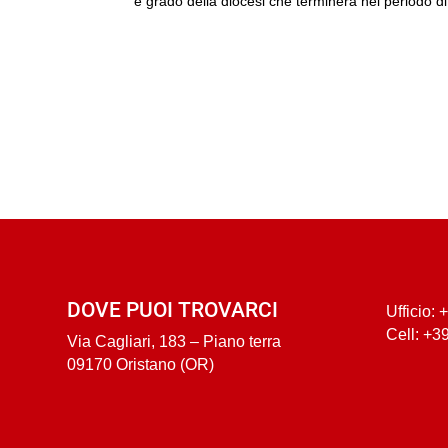
e grado della diocesi che terminerà nel periodo di
DOVE PUOI TROVARCI
Ufficio:
Cell: +3
Via Cagliari, 183 – Piano terra
09170 Oristano (OR)