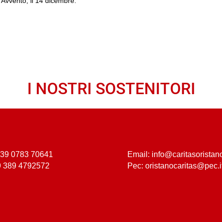
 Avvento, il 14 dicembre.
I NOSTRI SOSTENITORI
 +39 0783 70641
Email: info@caritasoristano
9 389 4792572
Pec: oristanocaritas@pec.i