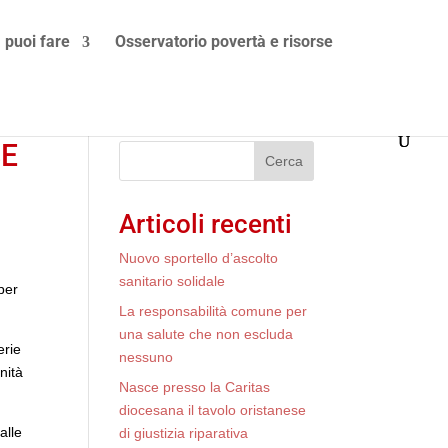
 puoi fare
Osservatorio povertà e risorse
SE
Cerca
Articoli recenti
Nuovo sportello d’ascolto
sanitario solidale
 per
La responsabilità comune per
una salute che non escluda
erie
nessuno
unità
Nasce presso la Caritas
diocesana il tavolo oristanese
alle
di giustizia riparativa