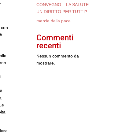
à
CONVEGNO – LA SALUTE:
UN DIRITTO PER TUTTI?
marcia della pace
e con
i
Commenti
recenti
alla
Nessun commento da
anno
mostrare.
i
rà
e,
 Le
oltà
dine